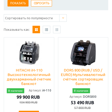
Показывать как:
HITACHI iH-110
DORS 800 (RUB / USD /
Высокотехнологичный
EURO) Мультивалютный
двухкарманный счетчик
счётчик сортировщик
банкнот
банкнот
Артикул:
iH-110
В наличии
В наличии
99 900 RUB
Артикул:
DORS800
53 490 RUB
104 900 RUB
57 800 RUB