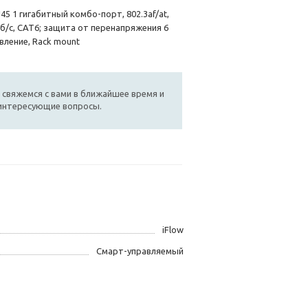
45 1 гигабитный комбо-порт, 802.3af/at,
/с, CAT6; защита от перенапряжения 6
вление, Rack mount
 свяжемся с вами в ближайшее время и
 интересующие вопросы.
iFlow
Смарт-управляемый