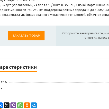
од товара: УТ-00083356
, Смарт-управляемый, 24 порта 10/100M RJ45 PoE, 1 uplink порт 1000М RJ
юджет мощности PoE 230 Вт, поддержка режима передачи до 300м,10Мб
В; Поддержка унифицированного управления топологией, облачное упра
Оформите заявку на сайте, мы
ЗАКАЗАТЬ ТОВАР
ответим на все
арактеристики
ренд
ип