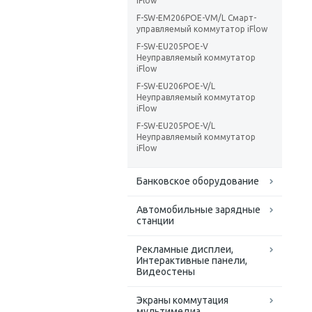
iFlow
F-SW-EM206POE-VM/L Смарт-
управляемый коммутатор iFlow
F-SW-EU205POE-V
Неуправляемый коммутатор
iFlow
F-SW-EU206POE-V/L
Неуправляемый коммутатор
iFlow
F-SW-EU205POE-V/L
Неуправляемый коммутатор
iFlow
Банковское оборудование
Автомобильные зарядные
станции
Рекламные дисплеи,
Интерактивные панели,
Видеостены
Экраны коммутация
мультимедиа