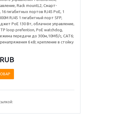
авление, Rack mountL2, Смарт-
 16 гигабитных портов RJ45 PoE, 1
1000М RJ45 1 гигабитный порт SFP,
бюджет PoE 130 Вт, облачное управление,
TP loop prefention, PoE watchdog,
ежима передачи до 300м,10Мб/с, CAT6;
ренапряжения 6 кВ; крепление в стойку
 RUB
ТОВАР
сылкой: