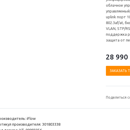
облачное упр
управляемый,
uplink порт 
802.3af/at, 
VLAN, STP/RS
поддержка р
защита от пе
28 990
ЗАКАЗАТЬ 
Поделиться с
роизводитель: iFlow
ртикул производителя: 301803338