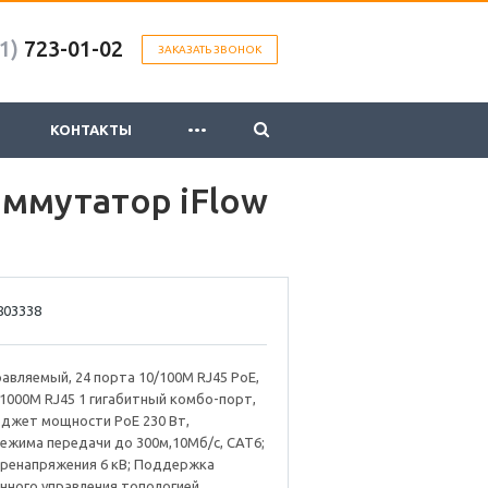
1)
723-01-02
ЗАКАЗАТЬ ЗВОНОК
...
КОНТАКТЫ
ммутатор iFlow
803338
равляемый, 24 порта 10/100M RJ45 PoE,
т 1000М RJ45 1 гигабитный комбо-порт,
бюджет мощности PoE 230 Вт,
ежима передачи до 300м,10Мб/с, CAT6;
еренапряжения 6 кВ; Поддержка
ного управления топологией,