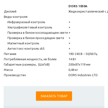
DORS 1050A
Дисплей
Жидкокристаллический с д
Виды контроля:
Инфракрасный контроль
+
Ультрафиолетовый контроль
+
Проверка в белом косопадающем свете
+
Проверка в белом проходящем свете
+
Магнитный контроль
+
Антистокс-контроль iAS
+
Питание
190-240 В ~ 50/60 Гц
Потребляемая мощность, не более
14 Вт
Габаритные размеры, (ШхГхВ)
200х87х119 мм
Масса
0,48 кг
Производство
DORS Industries LTD
ЗАКАЗАТЬ ТОВАР