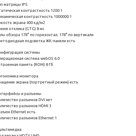
ип матрицы IPS
татическая контрастность 1200:1
инамическая контрастность 1000000:1
ркость экрана 400 кд/м2
ремя отклика (GTG) 8 мс
глы обзора 178° по горизонтал, 178° по вертикали
ветодиодная подсветка ЖК-панели есть
онфигурация системы
перационная система webOS 6.0
строенная память (ROM) 8 Гб
ргономика монитора
ращение экрана (портретный режим) есть
нтерфейсы и разъемы
оличество разъемов DVI нет
оличество разъемов HDMI 3
зъем Ethernet есть
оличество разъемов Ethernet 1
ультимедиа
оддержка HDTV UHD