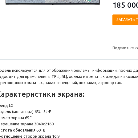
185 00
ЗАКАЗАТЬ 
Поделиться с
одель используется для отображения рекламы, информации, прочих да
одходит для применения в ТРЦ, БЦ, холлах и комнатах ожидания комме
ереговорных комнатах, залах совещаний, вокзалах, аэропортах.
Характеристики экрана:
ренд LG
одель (монитора) 65UL3J-E
змер экрана 65 "
азрешение экрана 3840x2160
астота обновления 60 Гц
оотношение сторон экрана 16:9