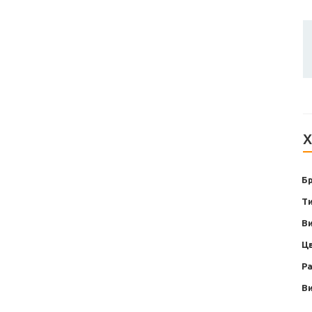
Х
Б
Т
В
Ц
Р
В