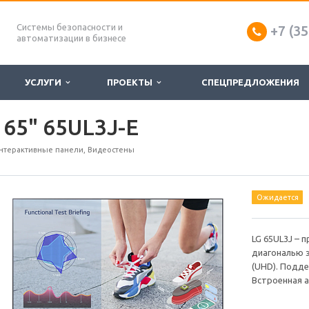
Системы безопасности и
+7 (35
автоматизации в бизнесе
УСЛУГИ
ПРОЕКТЫ
СПЕЦПРЕДЛОЖЕНИЯ
 65" 65UL3J-E
нтерактивные панели, Видеостены
Ожидается
LG 65UL3J – 
диагональю э
(UHD). Подд
Встроенная а