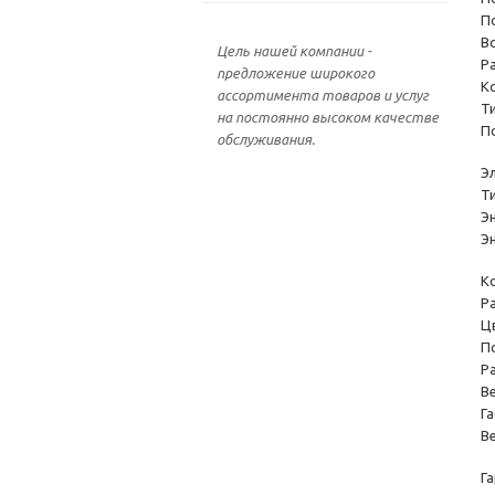
П
В
Цель нашей компании -
Р
предложение широкого
К
ассортимента товаров и услуг
Т
на постоянно высоком качестве
П
обслуживания.
Э
Т
Э
Э
К
Р
Ц
П
Р
Ве
Г
Ве
Га