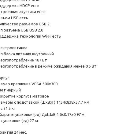
оддержка HDCP есть
строенная акустика есть
азъем USB есть
оличество разъемов USB 2
ип разъема USB USB 2.0
оддержка технологии Wi-Fi есть
лектропитание
ип блока питания внутренний
нергопотребление 187 Вт
нергопотребление в режиме ожидания менее 0.5 Вт
орпус
азмер крепления VESA 300х300
вет черный
окрытие корпуса матовое
азмеры с подставкой (ШхВхГ) 1454х838х57.7 мм
с 21.5 кг
абариты упаковки (ед) ДхШхВ 1.6x0.17x0.97 м
с упаковки (ед) 27 кг
рантия 24 мес.