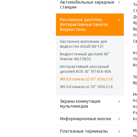
Автомобильные зарядные
Т
станции
С
Д
Рекламные дисплеи,
Я
Интерактивные панели,
В
Видеостены
У
С
Настенное крепление для
видеостен Antall SW-101
К
Видеостенный дисплей 46"
О
Hisense 46L35B5U
В
Интерактивный сенсорный
дисплей BOE 43" NT43A-40A
Э
ЖК lcd панель LG 65" 65UL3J-E
В
ЖК lcd панель LG 50" 50UL3J-E
И
К
Экраны коммутация
мультимедиа
К
Ра
Информационные киоски
К
М
Платежные терминалы
П