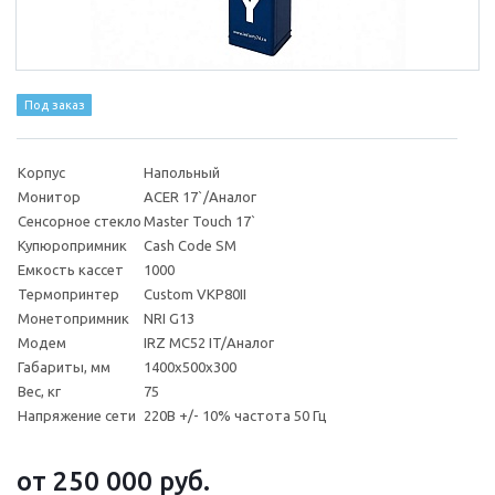
Под заказ
Корпус
Напольный
Монитор
AСER 17`/Аналог
Сенсорное стекло
Master Touch 17`
Купюропримник
Cash Code SM
Емкость кассет
1000
Термопринтер
Custom VKP80II
Монетопримник
NRI G13
Модем
IRZ MC52 IT/Аналог
Габариты, мм
1400х500х300
Вес, кг
75
Напряжение сети
220В +/- 10% частота 50 Гц
от 250 000
руб.