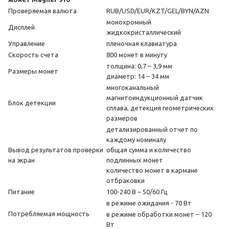
Проверяемая валюта
RUB/USD/EUR/KZT/GEL/BYN/AZN
монохромный
Дисплей
жидкокристаллический
Управление
пленочная клавиатура
Скорость счета
800 монет в минуту
толщина: 0,7 – 3,9 мм
Размеры монет
диаметр: 14 – 34 мм
многоканальный
магнитоиндукционный датчик
Блок детекции
сплава, детекция геометрических
размеров
детализированный отчет по
каждому номиналу
Вывод результатов проверки
общая сумма и количество
на экран
подлинных монет
количество монет в кармане
отбраковки
Питание
100-240 В ~ 50/60 Гц
в режиме ожидания - 70 Вт
Потребляемая мощность
в режиме обработки монет – 120
Вт