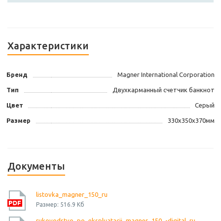
Характеристики
Бренд
Magner International Corporation
Тип
Двухкарманный счетчик банкнот
Цвет
Серый
Размер
330х350х370мм
Документы
listovka_magner_150_ru
Размер: 516.9 Кб
rukovodstvo_po_ekspluatacii_magner_150_-digital_ru