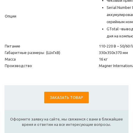
чековый прин
Serial Number 
аккумулирован
Опции
серийным ном
GTotal –выво
дня на компь
Питание
110-220 В ~ 50/60 Г
Габаритные размеры (ШхГхВ)
330х350х370 мм
Масса
16 кг
Производство
Magner Internation
ЗАКАЗАТЬ ТОВАР
Оформите заявку на сайте, мы свяжемся с вами в ближайшее
время и ответим на все интересующие вопросы.