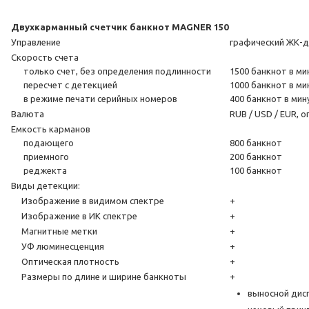
Двухкарманный счетчик банкнот
MAGNER 150
Управление
графический ЖК-д
Скорость счета
только счет, без определения подлинности
1500 банкнот в ми
пересчет с детекцией
1000 банкнот в ми
в режиме печати серийных номеров
400 банкнот в мин
Валюта
RUB / USD / EUR, 
Емкость карманов
подающего
800 банкнот
приемного
200 банкнот
реджекта
100 банкнот
Виды детекции:
Изображение в видимом спектре
+
Изображение в ИК спектре
+
Магнитные метки
+
УФ люминесценция
+
Оптическая плотность
+
Размеры по длине и ширине банкноты
+
выносной дис