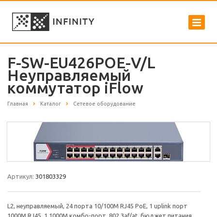
F-SW-EU426POE-V/L
Неуправляемый
коммутатор iFlow
Главная
Каталог
Сетевое оборудование
Артикул:
301803329
L2, неуправляемый, 24 порта 10/100M RJ45 PoE, 1 uplink порт
1000М RJ45, 1 1000М комбо-порт, 802.3af/at, бюджет питания