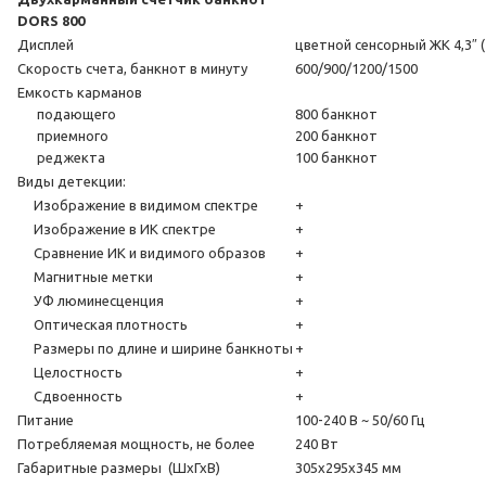
DORS 800
Дисплей
цветной сенсорный ЖК 4,3″ (
Скорость счета, банкнот в минуту
600/900/1200/1500
Емкость карманов
подающего
800 банкнот
приемного
200 банкнот
реджекта
100 банкнот
Виды детекции:
Изображение в видимом спектре
+
Изображение в ИК спектре
+
Сравнение ИК и видимого образов
+
Магнитные метки
+
УФ люминесценция
+
Оптическая плотность
+
Размеры по длине и ширине банкноты
+
Целостность
+
Сдвоенность
+
Питание
100-240 В ~ 50/60 Гц
Потребляемая мощность, не более
240 Вт
Габаритные размеры (ШхГхВ)
305х295х345 мм