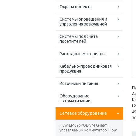
Охрана объекта
Системы оповещения и
управления эвакуацией
Системы подсчёта
посетителей
Расходные материалы
Кабельно-проводниковая
продукция
Источники питания
П
А
Оборудование
К
автоматизации
L2
4
Сетевое оборудование
3
F-SW-EM626POE-VM Смарт-
управляемый коммутатор iFlow