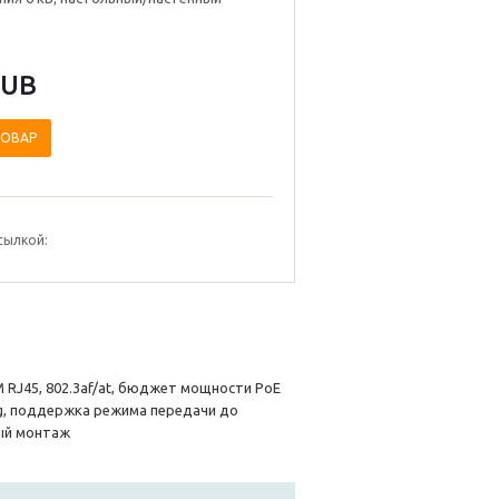
RUB
ТОВАР
сылкой:
М RJ45, 802.3af/at, бюджет мощности PoE
dog, поддержка режима передачи до
ный монтаж