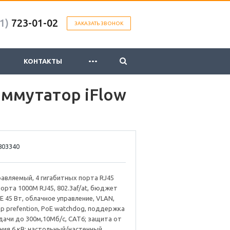
1)
723-01-02
ЗАКАЗАТЬ ЗВОНОК
...
КОНТАКТЫ
ммутатор iFlow
803340
равляемый, 4 гигабитных порта RJ45
 порта 1000М RJ45, 802.3af/at, бюджет
 45 Вт, облачное управление, VLAN,
p prefention, PoE watchdog, поддержка
ачи до 300м,10Мб/с, CAT6; защита от
ия 6 кВ; настольный/настенный