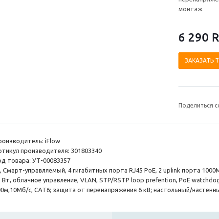
монтаж
6 290 
ЗАКАЗАТЬ 
Поделиться с
роизводитель: iFlow
ртикул производителя: 301803340
од товара: УТ-00083357
, Смарт-управляемый, 4 гигабитных порта RJ45 PoE, 2 uplink порта 1000
5 Вт, облачное управление, VLAN, STP/RSTP loop prefention, PoE watch
00м,10Мб/с, CAT6; защита от перенапряжения 6 кВ; настольный/настен