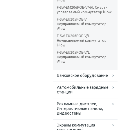
iFlow
F-SW-EM206POE-VM/L Смарт-
управляемый коммутатор iFlow
F-SW-EU205POE-V
Неуправляемый коммутатор
iFlow
F-SW-EU206POE-V/L
Неуправляемый коммутатор
iFlow
F-SW-EU205POE-V/L
Неуправляемый коммутатор
iFlow
Банковское оборудование
Автомобильные зарядные
станции
Рекламные дисплеи,
Интерактивные панели,
Видеостены
Экраны коммутация
мультимедиа