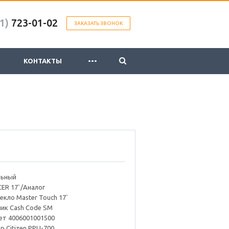
1)
723-01-02
ЗАКАЗАТЬ ЗВОНОК
...
КОНТАКТЫ
льный
R 17`/Аналог
екло Master Touch 17`
ик Cash Code SM
ет 4006001001500
 Citizen PPU-700