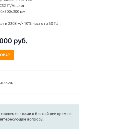
52 IT/Аналог
00х500х300 мм
ети 220В +/- 10% частота 50 ГЦ
 000
руб.
ТОВАР
сылкой:
 свяжемся с вами в ближайшее время и
 интересующие вопросы.