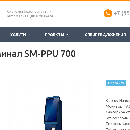
Системы безопасности и
+7 (35
автоматизации в бизнесе
УСЛУГИ
ПРОЕКТЫ
СПЕЦПРЕДЛОЖЕНИЯ
инал SM-PPU 700
ы
Под заказ
Корпус Напо
Монитор AСE
Сенсорное ст
Купюропримн
Емкость касс
Термопринтер