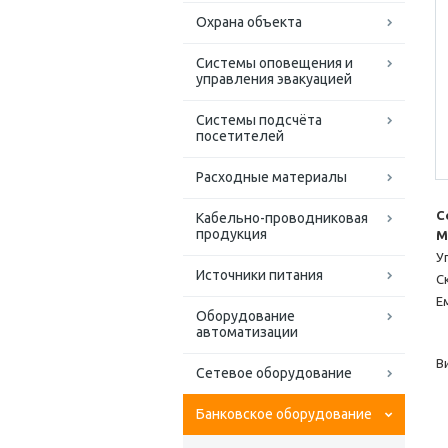
Охрана объекта
Системы оповещения и
управления эвакуацией
Системы подсчёта
посетителей
Расходные материалы
С
Кабельно-проводниковая
продукция
M
У
Источники питания
С
Е
Оборудование
п
автоматизации
п
В
Сетевое оборудование
У
(
Банковское оборудование
О