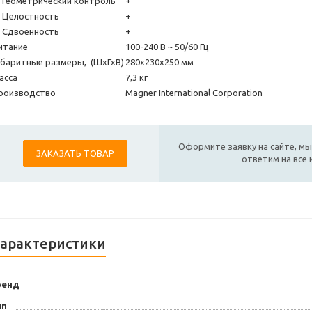
еометрический контроль
+
елостность
+
двоенность
+
итание
100-240 В ~ 50/60 Гц
абаритные размеры, (ШхГхВ)
280х230х250 мм
асса
7,3 кг
роизводство
Magner International Corporation
Оформите заявку на сайте, мы
ЗАКАЗАТЬ ТОВАР
ответим на все
арактеристики
ренд
ип