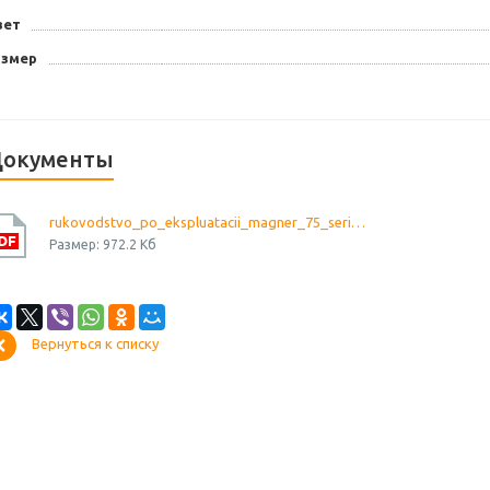
вет
азмер
окументы
rukovodstvo_po_ekspluatacii_magner_75_series_ru
Размер: 972.2 Кб
Вернуться к списку