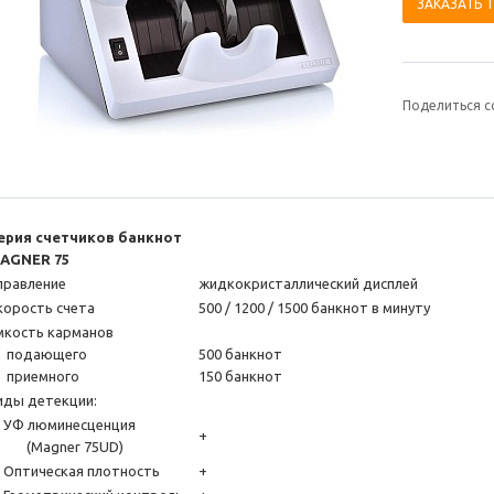
ЗАКАЗАТЬ 
Поделиться с
ерия счетчиков банкнот
AGNER 75
правление
жидкокристаллический дисплей
корость счета
500 / 1200 / 1500 банкнот в минуту
мкость карманов
одающего
500 банкнот
риемного
150 банкнот
иды детекции:
Ф люминесценция
+
Magner 75UD)
птическая плотность
+