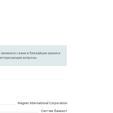
 свяжемся с вами в ближайшее время и
 интересующие вопросы.
Magner International Corporation
Счетчик банкнот