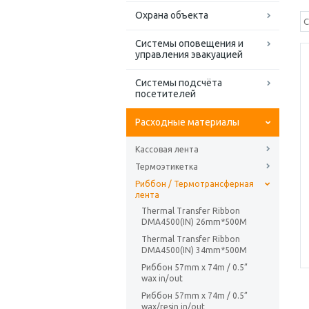
Охрана объекта
Системы оповещения и
управления эвакуацией
Системы подсчёта
посетителей
Расходные материалы
Кассовая лента
Термоэтикетка
Риббон / Термотрансферная
лента
Thermal Transfer Ribbon
DMA4500(IN) 26mm*500M
Thermal Transfer Ribbon
DMA4500(IN) 34mm*500M
Риббон 57mm х 74m / 0.5”
wax in/out
Риббон 57mm х 74m / 0.5”
wax/resin in/out