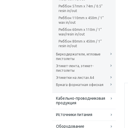
Риббон 57mm х 74m / 0.5”
resin in/out
Риббон 110mm х 450m / 1”
wax in/out
Риббон 60mm х 110m / 1”
wax/resin in/out
Риббон 80mm х 450m / 1”
resin in/out
Биркодержатели, игловые
пистолеты
Этикет-лента, этикет-
пистолеты
Этикетки на листах А4
Бумага форматная офисная
Кабельно-проводниковая
продукция
Источники питания
Оборудование