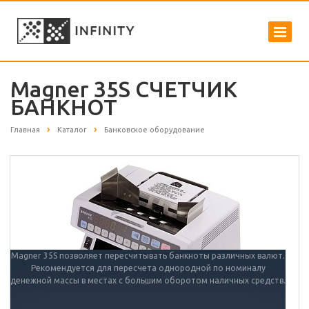
Magner 35S СЧЕТЧИК
БАНКНОТ
Главная
Каталог
Банковское оборудование
Magner 35S позволяет пересчитывать банкноты различных валют.
Рекомендуется для пересчета однородной по номиналу
денежной массы в местах с большим оборотом наличных средств.