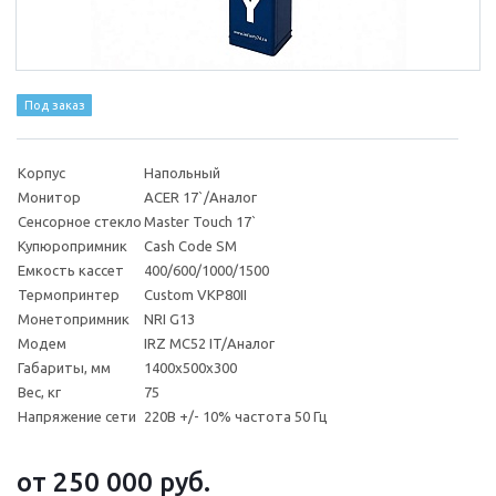
Под заказ
Корпус
Напольный
Монитор
AСER 17`/Аналог
Сенсорное стекло
Master Touch 17`
Купюропримник
Cash Code SM
Емкость кассет
400/600/1000/1500
Термопринтер
Custom VKP80II
Монетопримник
NRI G13
Модем
IRZ MC52 IT/Аналог
Габариты, мм
1400х500х300
Вес, кг
75
Напряжение сети
220В +/- 10% частота 50 Гц
от 250 000
руб.