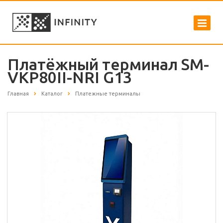
Платёжный терминал SM-
VKP80II-NRI G13
Главная
Каталог
Платежные терминалы