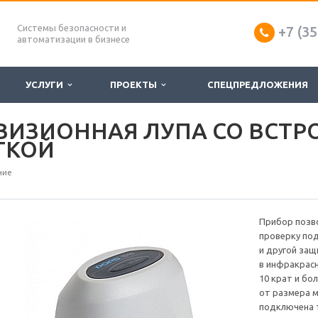
Системы безопасности и
+7 (35
автоматизации в бизнесе
УСЛУГИ
ПРОЕКТЫ
СПЕЦПРЕДЛОЖЕНИЯ
ЕВИЗИОННАЯ ЛУПА СО ВСТР
ТКОЙ
ние
Прибор позв
проверку по
и другой за
в инфракрасн
10 крат и бо
от размера 
подключена т