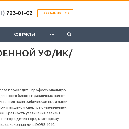
1)
723-01-02
ЗАКАЗАТЬ ЗВОНОК
...
КОНТАКТЫ
ОЕННОЙ УФ/ИК/
оляет проводить профессиональную
длинности банкнот различных валют
щищенной полиграфической продукции
ом и видимом спектре с увеличением
лее. Кратность увеличения зависит
монитора детектора, к которому
елевизионная лупа DORS 1010.