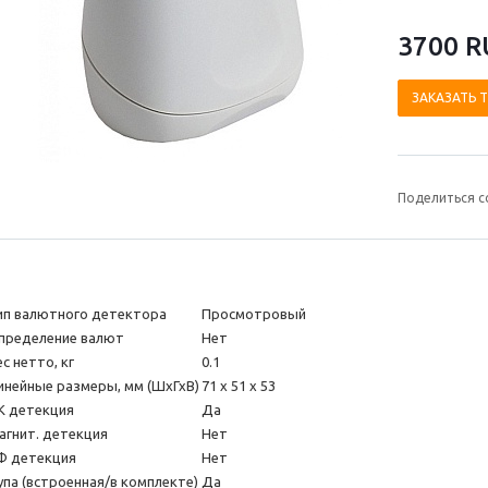
3700 R
ЗАКАЗАТЬ 
Поделиться с
ип валютного детектора
Просмотровый
пределение валют
Нет
ес нетто, кг
0.1
инейные размеры, мм (ШхГхВ)
71 х 51 х 53
К детекция
Да
агнит. детекция
Нет
Ф детекция
Нет
упа (встроенная/в комплекте)
Да