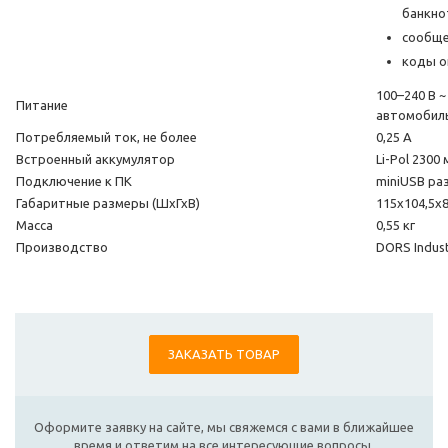
банкно
сообще
коды о
100–240 В ~
Питание
автомобиль
Потребляемый ток, не более
0,25 А
Встроенный аккумулятор
Li-Pol 2300
Подключение к ПК
miniUSB ра
Габаритные размеры (ШхГхВ)
115х104,5х
Масса
0,55 кг
Производство
DORS Indust
ЗАКАЗАТЬ ТОВАР
Оформите заявку на сайте, мы свяжемся с вами в ближайшее
время и ответим на все интересующие вопросы.