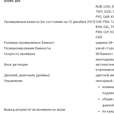
DORS 230
RUB, USD, E
TMT, DZD, S
PYG, SAR, K
Проверяемые валюты (по состоянию на 15 декабря 2017)
CHF, PEN, T
BYN, GEL, TR
PEN, CLP, K
CAD
Размеры проверяемых банкнот
ширина 58–
Позиционирование банкноты
узкой стор
Скорость проверки
60 банкнот
многодиап
Блок детекции
автоматиче
и признако
Дисплей, диагональ (дюймы)
цветной жид
Управление
сенсорный э
номина
подлин
общие 
данной
Вывод результатов проверки на экран
по каж