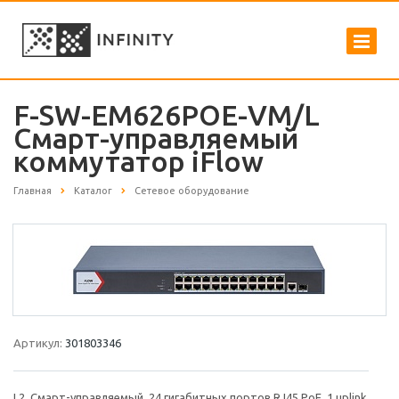
F-SW-EM626POE-VM/L
Смарт-управляемый
коммутатор iFlow
Главная
Каталог
Сетевое оборудование
Артикул:
301803346
L2, Смарт-управляемый, 24 гигабитных портов RJ45 PoE, 1 uplink