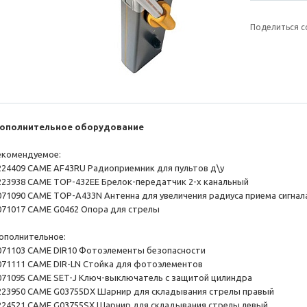
Поделиться с
ополнительное оборудование
екомендуемое:
 224409 CAME AF43RU Радиоприемник для пультов д\у
 223938 CAME TOP-432EE Брелок-передатчик 2-х канальный
 071090 CAME TOP-A433N Антенна для увеличения радиуса приема сигнал
 071017 CAME G0462 Опора для стрелы
ополнительное:
 071103 CAME DIR10 Фотоэлементы безопасности
 071111 CAME DIR-LN Стойка для фотоэлементов
 071095 CAME SET-J Ключ-выключатель с защитой цилиндра
 223950 CAME G03755DX Шарнир для складывания стрелы правый
 224521 CAME G03755SX Шарнир для складывания стрелы левый