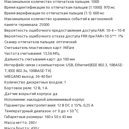
Максимальное количество отпечатков пальцев: 1000
Время идентификации по отпечаткам пальцев (1:1000): 970 мс
Время верификации по отпечаткам пальцев (1:1): 600 мс
Максимальное количество хранимых событий в автономной
памяти терминала: 25000
Вероятность ошибочного предоставления доступа FAR: 10-4 – 10-8
Вероятность ошибочного отказа доступа FRR при FAR=10-5**: 1%
Сканер отпечатков пальцев: оптический
Считыватель пластиковых карт: Mifare
Частота считывания: 13,56 МГц
Дальность считывания карт: до 100 мм
Интерфейс связи с компьютером: USB, Ethernet(IEEE 802.3, 10BASE-
T, IEEE 802.3u, 100BASE-TX)
WIEGAND выход: 26-40 бит
Количество дискретных входов: 1
Бортовое реле: 12 В, 1 А
Датчик вскрытий корпуса: да
Исполнение: накладной алюминиевый корпус
Параметры электропитания: 12 В DC ± 15%, 0,25 А
Температурный диапазон: от 0 до + 50 °С
Габаритные размеры: 160 х 50 х 43 мм
Масса нетто: 260 г
Масса брутто: 430 г