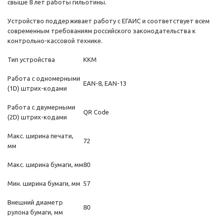
свыше 8 лет работы гильотины.
Устройство поддерживает работу с ЕГАИС и соответствует всем
современным требованиям российского законодательства к
контрольно-кассовой технике.
Тип устройства
ККМ
Работа с одномерными
EAN-8, EAN-13
(1D) штрих-кодами
Работа с двумерными
QR Code
(2D) штрих-кодами
Макс. ширина печати,
72
мм
Макс. ширина бумаги, мм
80
Мин. ширина бумаги, мм
57
Внешний диаметр
80
рулона бумаги, мм