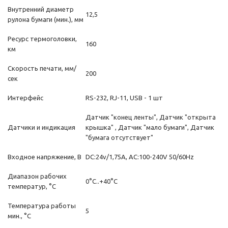
Внутренний диаметр
12,5
рулона бумаги (мин.), мм
Ресурс термоголовки,
160
км
Скорость печати, мм/
200
сек
Интерфейс
RS-232, RJ-11, USB - 1 шт
Датчик "конец ленты", Датчик "открыта
Датчики и индикация
крышка" , Датчик "мало бумаги", Датчик
"бумага отсутствует"
Входное напряжение, В
DC:24v/1,75A, AC:100-240V 50/60Hz
Диапазон рабочих
0°C..+40°C
температур, °C
Температура работы
5
мин., °C