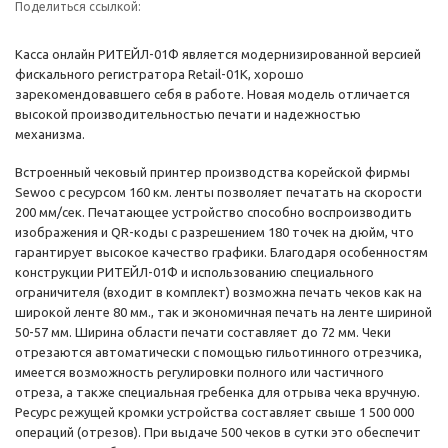
Поделиться ссылкой:
Касса онлайн РИТЕЙЛ-01Ф является модернизированной версией
фискального регистратора Retail-01K, хорошо
зарекомендовавшего себя в работе. Новая модель отличается
высокой производительностью печати и надежностью
механизма.
Встроенный чековый принтер производства корейской фирмы
Sewoo с ресурсом 160 км. ленты позволяет печатать на скорости
200 мм/сек. Печатающее устройство способно воспроизводить
изображения и QR-коды с разрешением 180 точек на дюйм, что
гарантирует высокое качество графики. Благодаря особенностям
конструкции РИТЕЙЛ-01Ф и использованию специального
ограничителя (входит в комплект) возможна печать чеков как на
широкой ленте 80 мм., так и экономичная печать на ленте шириной
50-57 мм. Ширина области печати составляет до 72 мм. Чеки
отрезаются автоматически с помощью гильотинного отрезчика,
имеется возможность регулировки полного или частичного
отреза, а также специальная гребенка для отрыва чека вручную.
Ресурс режущей кромки устройства составляет свыше 1 500 000
операций (отрезов). При выдаче 500 чеков в сутки это обеспечит