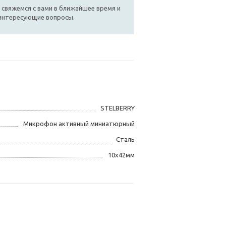
 свяжемся с вами в ближайшее время и
 интересующие вопросы.
STELBERRY
Микрофон активный миниатюрный
Сталь
10х42мм