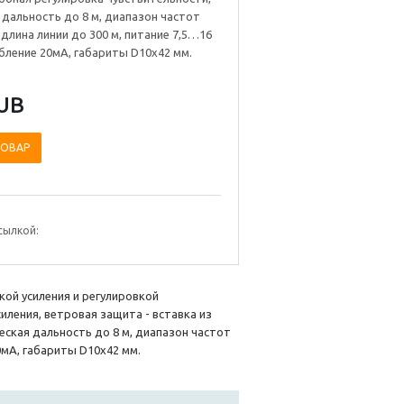
 дальность до 8 м, диапазон частот
 длина линии до 300 м, питание 7,5…16
бление 20мА, габариты D10х42 мм.
UB
ТОВАР
сылкой:
ой усиления и регулировкой
иления, ветровая защита - вставка из
еская дальность до 8 м, диапазон частот
0мА, габариты D10х42 мм.