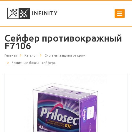
Сейфер противокражный
F7106
Главная
Каталог
Системы защиты от краж
Защитные боксы - сейферы