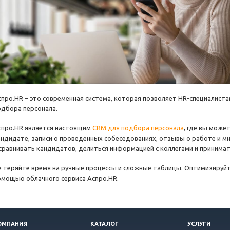
спро.HR – это современная система, которая позволяет HR-специалист
одбора персонала.
спро.HR является настоящим
CRM для подбора персонала
, где вы мож
андидате, записи о проведенных собеседованиях, отзывы о работе и мн
 сравнивать кандидатов, делиться информацией с коллегами и принима
е теряйте время на ручные процессы и сложные таблицы. Оптимизируйт
омощью облачного сервиса Аспро.HR.
ОМПАНИЯ
КАТАЛОГ
УСЛУГИ