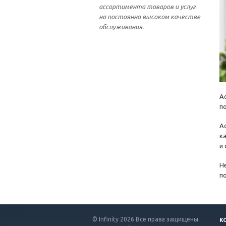
ассортимента товаров и услуг
на постоянно высоком качестве
обслуживания.
А
п
А
к
и
Н
п
© Infinity 2026 Все права защищены.
К