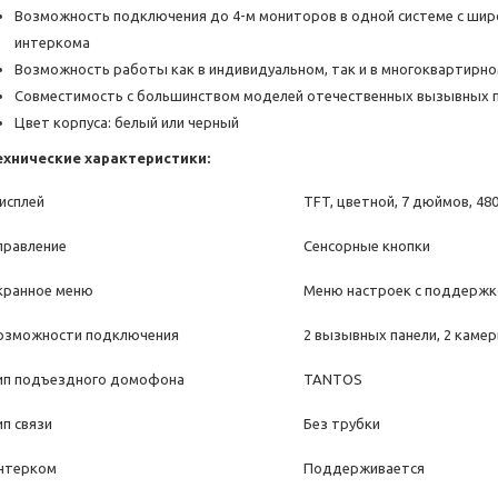
Возможность подключения до 4-м мониторов в одной системе с ши
интеркома
Возможность работы как в индивидуальном, так и в многоквартирно
Совместимость с большинством моделей отечественных вызывных 
Цвет корпуса: белый или черный
ехнические характеристики:
исплей
TFT, цветной, 7 дюймов, 48
правление
Сенсорные кнопки
кранное меню
Меню настроек с поддержко
озможности подключения
2 вызывных панели, 2 камер
ип подъездного домофона
TANTOS
ип связи
Без трубки
нтерком
Поддерживается