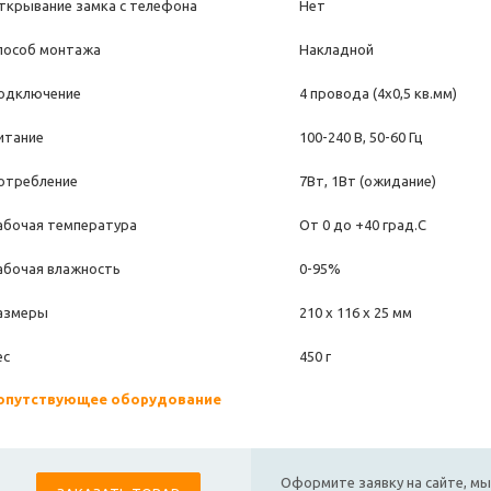
ткрывание замка с телефона
Нет
пособ монтажа
Накладной
одключение
4 провода (4х0,5 кв.мм)
итание
100-240 В, 50-60 Гц
отребление
7Вт, 1Вт (ожидание)
абочая температура
От 0 до +40 град.С
абочая влажность
0-95%
азмеры
210 х 116 х 25 мм
ес
450 г
опутствующее оборудование
Оформите заявку на сайте, мы