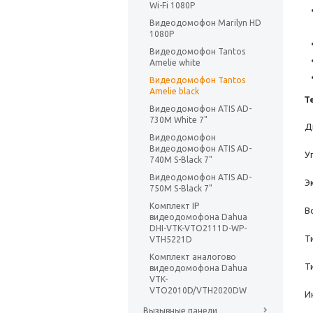
Wi-Fi 1080P
Видеодомофон Marilyn HD
1080P
Видеодомофон Tantos
Amelie white
Видеодомофон Tantos
Amelie black
Т
Видеодомофон ATIS AD-
730M White 7"
Д
Видеодомофон
Видеодомофон ATIS AD-
У
740M S-Black 7"
Видеодомофон ATIS AD-
Э
750M S-Black 7"
Комплект IP
В
видеодомофона Dahua
DHI-VTK-VTO2111D-WP-
Т
VTH5221D
Комплект аналогово
Т
видеодомофона Dahua
VTK-
VTO2010D/VTH2020DW
И
Вызывные панели