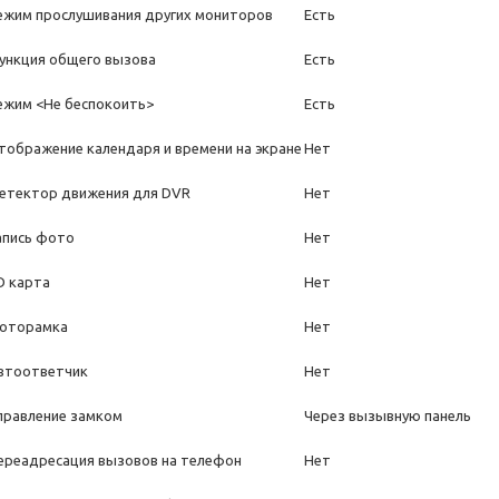
ежим прослушивания других мониторов
Есть
ункция общего вызова
Есть
ежим <Не беспокоить>
Есть
тображение календаря и времени на экране
Нет
етектор движения для DVR
Нет
апись фото
Нет
D карта
Нет
оторамка
Нет
втоответчик
Нет
правление замком
Через вызывную панель
ереадресация вызовов на телефон
Нет