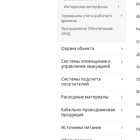
Р
Интеркомы интерфоны
Терминалы учёта рабочего
Ф
времени
Программное Обеспечение
Р
СКУД
О
Охрана объекта
Д
Системы оповещения и
управления эвакуацией
З
Системы подсчёта
S
посетителей
Ф
Расходные материалы
А
Кабельно-проводниковая
продукция
У
Источники питания
П