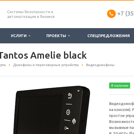
Системы безопасности и
+7 (35
автоматизации в бизнесе
УСЛУГИ
ПРОЕКТЫ
СПЕЦПРЕДЛОЖЕНИЯ
ntos Amelie black
тупа
Домофоны и переговорные устройства
Видеодомофоны
В наличии
Видеодомофон
на консоли).
простое упра
Возможности
вызывные пан
В, 50-60 Гц (