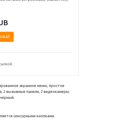
UB
ТОВАР
сылкой:
цированное экранное меню, простое
, 2 вызывные панели, 2 видеокамеры.
 чёрный.
вляется сенсорными кнопками.