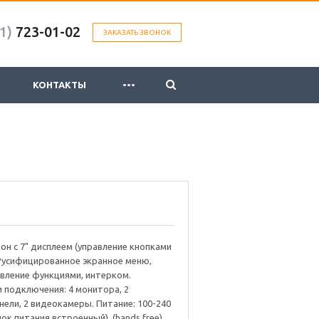
1)
723-01-02
ЗАКАЗАТЬ ЗВОНОК
...
КОНТАКТЫ
 с 7" дисплеем (управление кнопками
 Русифицированное экранное меню,
вление функциями, интерком.
 подключения: 4 монитора, 2
ели, 2 видеокамеры. Питание: 100-240
блок питания встроенный). (hands free).