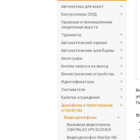
Автоматика для ворот
Контроллеры СКУД
Гаражные и промышленные
секционные ворота
Турникеты
Автоматический паркинг
Автоматические шлагбаумы
Аксессуары
Кнопки запроса на выход
Биометрические устройства
Идентификаторы
Считыватели
В
у
Калитки ограждения
Пи
Домофоны и переговорные
устройства
О
Видеодомофоны
Вызывная видеопанель
GSM PAL-ES VPS SG504GX
Видеодомофон Marilyn HD