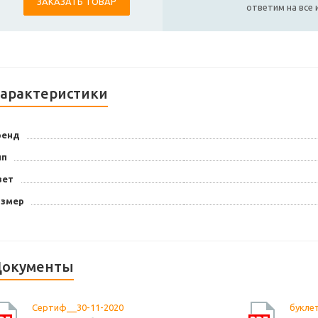
ЗАКАЗАТЬ ТОВАР
ответим на все
арактеристики
ренд
ип
вет
азмер
окументы
Сертиф__30-11-2020
буклет