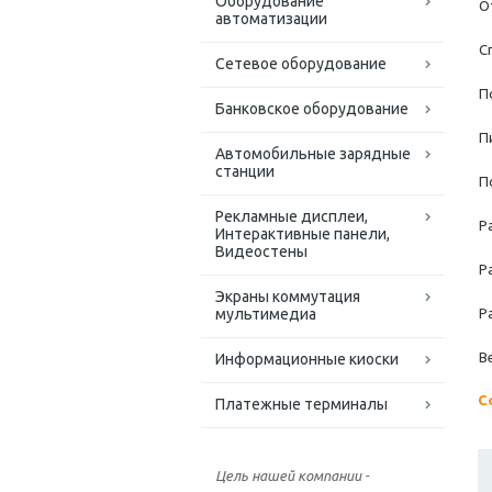
Оборудование
О
автоматизации
С
Сетевое оборудование
П
Банковское оборудование
П
Автомобильные зарядные
станции
П
Рекламные дисплеи,
Р
Интерактивные панели,
Видеостены
Р
Экраны коммутация
мультимедиа
Р
В
Информационные киоски
С
Платежные терминалы
Цель нашей компании -