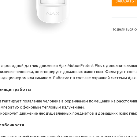
ЗАКАЗАТЬ 
Поделиться с
еспроводной датчик движения Ajax MotionProtect Plus с дополнительн
вижение человека, но игнорирует домашних животных. Фильтрует сост
ондиционером или камином. Работает в составе охранной системы Ajax.
ринцип работы
етектирует появление человека в охраняемом помещении на расстоянии
емператур с фоновым тепловым излучением.
гнорирует движение неодушевленных предметов и домашних животных в
собенности
ополнительный микроволновой сенсор исключает ложные сработки датч