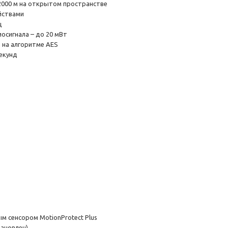
 2000 м на открытом пространстве
йствами
ц
осигнала – до 20 мВт
 на алгоритме AES
секунд
м сенсором MotionProtect Plus
тановлен)