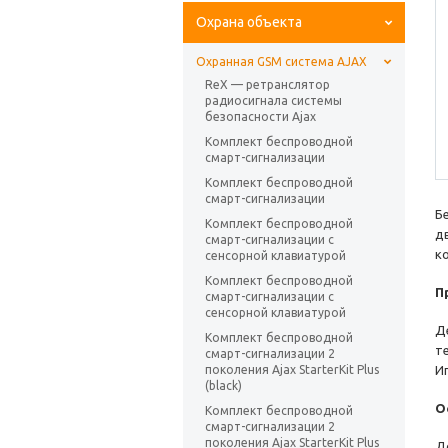
Охрана объекта
Охранная GSM система AJAX
ReX — ретранслятор
радиосигнала системы
безопасности Ajax
Комплект беспроводной
смарт-сигнализации
Комплект беспроводной
смарт-сигнализации
Б
Комплект беспроводной
д
смарт-сигнализации с
к
сенсорной клавиатурой
Комплект беспроводной
П
смарт-сигнализации с
сенсорной клавиатурой
Д
Комплект беспроводной
т
смарт-сигнализации 2
поколения Ajax StarterKit Plus
И
(black)
О
Комплект беспроводной
смарт-сигнализации 2
поколения Ajax StarterKit Plus
Д