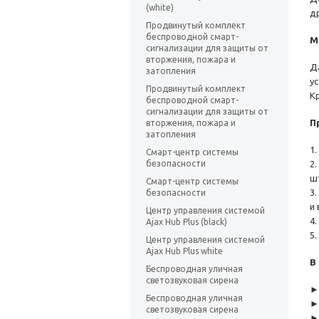
(white)
д
Продвинутый комплект
беспроводной смарт-
М
сигнализации для защиты от
вторжения, пожара и
Д
затопления
у
Продвинутый комплект
К
беспроводной смарт-
сигнализации для защиты от
П
вторжения, пожара и
затопления
1
Смарт-центр системы
безопасности
2
ш
Смарт-центр системы
3
безопасности
и 
Центр управления системой
4
Ajax Hub Plus (black)
5
Центр управления системой
Ajax Hub Plus white
В
Беспроводная уличная
светозвуковая сирена
► 
Беспроводная уличная
►
светозвуковая сирена
►