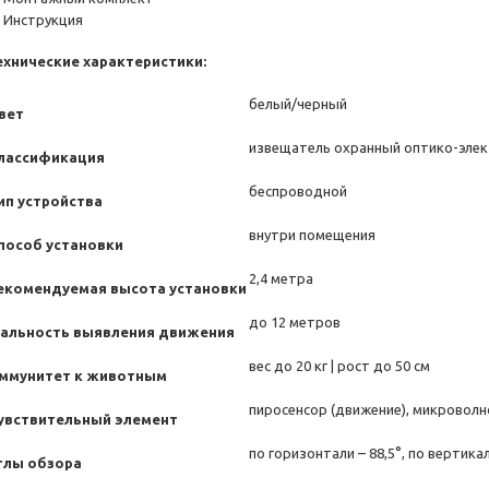
 Инструкция
ехнические характеристики:
белый/черный
вет
извещатель охранный оптико-эле
лассификация
беспроводной
ип устройства
внутри помещения
пособ установки
2,4 метра
екомендуемая высота установки
до 12 метров
альность выявления движения
вес до 20 кг | рост до 50 см
ммунитет к животным
пиросенсор (движение), микроволно
увствительный элемент
по горизонтали – 88,5°, по вертикал
глы обзора