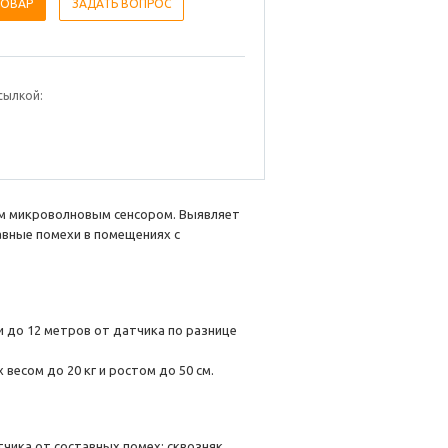
ТОВАР
ЗАДАТЬ ВОПРОС
сылкой:
ым микроволновым сенсором. Выявляет
авные помехи в помещениях с
 до 12 метров от датчика по разнице
есом до 20 кг и ростом до 50 см.
ика от составных помех: сквозняк,