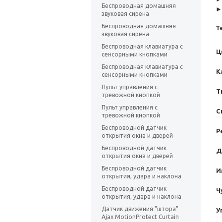
Беспроводная домашняя
►
звуковая сирена
Беспроводная домашняя
Т
звуковая сирена
Беспроводная клавиатура с
Ц
сенсорными кнопками
Беспроводная клавиатура с
К
сенсорными кнопками
Пульт управления с
Т
тревожной кнопкой
Пульт управления с
С
тревожной кнопкой
Беспроводной датчик
Р
открытия окна и дверей
Беспроводной датчик
Д
открытия окна и дверей
Беспроводной датчик
И
открытия, удара и наклона
Беспроводной датчик
Ч
открытия, удара и наклона
Датчик движения "штора"
У
Ajax MotionProtect Curtain