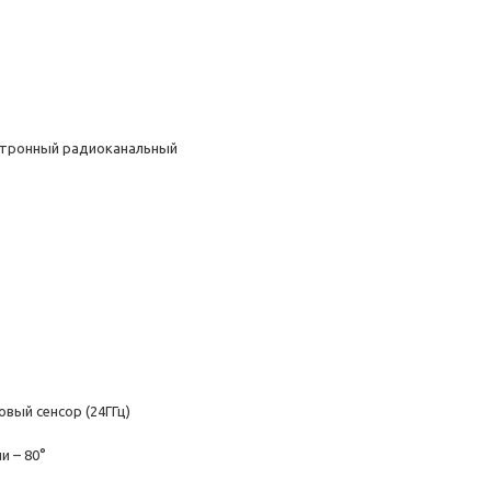
ктронный радиоканальный
вый сенсор (24ГГц)
и – 80°