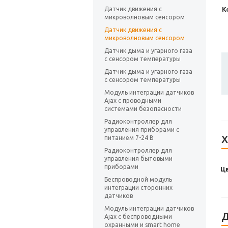
Датчик движения с
К
микроволновым сенсором
Датчик движения с
микроволновым сенсором
Датчик дыма и угарного газа
с сенсором температуры
Датчик дыма и угарного газа
с сенсором температуры
Модуль интеграции датчиков
Ajax с проводными
системами безопасности
Радиоконтроллер для
управления приборами с
Х
питанием 7-24 В
Радиоконтроллер для
управления бытовыми
приборами
Ц
Беспроводной модуль
интеграции сторонних
датчиков
Модуль интеграции датчиков
Д
Ajax с беспроводными
охранными и smart home