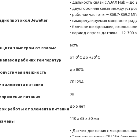
• дальность связи с AJAX Hub – до
• двусторонняя связь между устро
• рабочие частоты – 868.7-869.2 МГ
адиопротокол Jeweller
• саморегулируемая мощность ради
• блочное шифрование, основанное
• период опроса датчика – 12-300 
есть
ащита тампером от взлома
от 0°С до +50°С
иапазон рабочих температур
до 80%
опустимая влажность
CR123A
ип элемента питания
3В
апряжение питания
до 5 лет
рок работы от элемента питания
110 x 65 x 50 мм
азмеры
• Датчик движения с микроволновы
• Элемент питания CR123A (предус