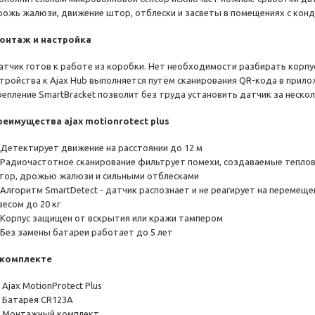
рожь жалюзи, движение штор, отблески и засветы в помещениях с кон
онтаж и настройка
атчик готов к работе из коробки. Нет необходимости разбирать корпус
стройства к Ajax Hub выполняется путём сканирования QR-кода в прил
репление SmartBracket позволит без труда установить датчик за нескол
реимущества ajax motionrotect plus
. Детектирует движение на расстоянии до 12 м
. Радиочастотное сканирование фильтрует помехи, создаваемые теплов
тор, дрожью жалюзи и сильными отблесками
. Алгоритм SmartDetect - датчик распознает и не реагирует на переме
весом до 20 кг
. Корпус защищен от вскрытия или кражи тампером
. Без замены батареи работает до 5 лет
 комплекте
Ajax MotionProtect Plus
 Батарея CR123A
 Монтажный комплект