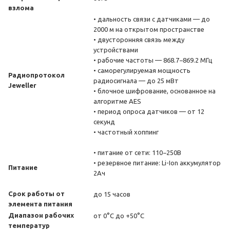
взлома
• дальность связи с датчиками — до
2000 м на открытом пространстве
• двусторонняя связь между
устройствами
• рабочие частоты — 868.7−869.2 МГц
• саморегулируемая мощность
Радиопротокол
радиосигнала — до 25 мВт
Jeweller
• блочное шифрование, основанное на
алгоритме AES
• период опроса датчиков — от 12
секунд
• частотный хоппинг
• питание от сети: 110−250В
• резервное питание: Li-Ion аккумулятор
Питание
2Ач
Срок работы от
до 15 часов
элемента питания
Диапазон рабочих
от 0°С до +50°С
температур