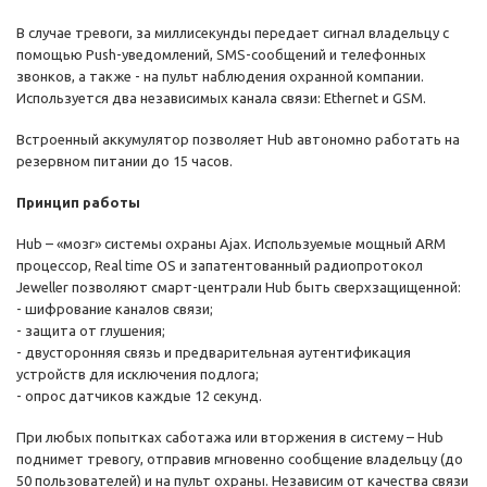
В случае тревоги, за миллисекунды передает сигнал владельцу с
помощью Push-уведомлений, SMS-сообщений и телефонных
звонков, а также - на пульт наблюдения охранной компании.
Используется два независимых канала связи: Ethernet и GSM.
Встроенный аккумулятор позволяет Hub автономно работать на
резервном питании до 15 часов.
Принцип работы
Hub – «мозг» системы охраны Ajax. Используемые мощный ARM
процессор, Real time OS и запатентованный радиопротокол
Jeweller позволяют смарт-централи Hub быть сверхзащищенной:
- шифрование каналов связи;
- защита от глушения;
- двусторонняя связь и предварительная аутентификация
устройств для исключения подлога;
- опрос датчиков каждые 12 секунд.
При любых попытках саботажа или вторжения в систему – Hub
поднимет тревогу, отправив мгновенно сообщение владельцу (до
50 пользователей) и на пульт охраны. Независим от качества связи