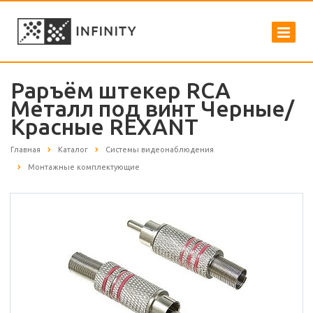
Рapъём штекер RCA
Металл под винт Черные/
Красные REXANT
Главная
Каталог
Системы видеонаблюдения
Монтажные комплектующие