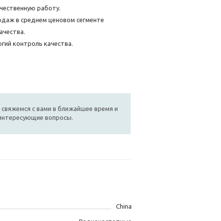
чественную работу.
одаж в среднем ценовом сегменте
ачества.
гий контроль качества.
 свяжемся с вами в ближайшее время и
 интересующие вопросы.
China