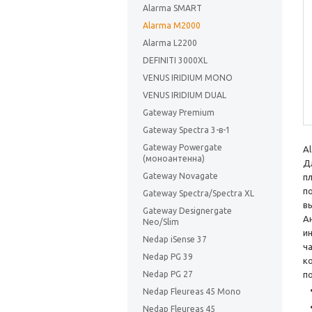
Alarma SMART
Alarma M2000
Alarma L2200
DEFINITI 3000XL
VENUS IRIDIUM MONO
VENUS IRIDIUM DUAL
Gateway Premium
Gateway Spectra 3-в-1
Gateway Powergate
A
(моноантенна)
Д
Gateway Novagate
п
п
Gateway Spectra/Spectra XL
в
Gateway Designergate
А
Neo/Slim
и
Nedap iSense 37
ч
Nedap PG 39
к
Nedap PG 27
п
Nedap Fleureas 45 Mono
Nedap Fleureas 45