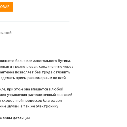
ТОВАР
сылкой:
нижнего белья или алкогольного бутика.
левая и трехпетлевая, соединенные через
 антенна позволяет без труда отловить
и сделать прием равномерным по всей
ле, при этом она впишется в любой
блок управления расположенный в нижней
бе скоростной процессор благодаря
им шумам, а так же электронику
е зоны детекции.