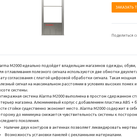
ЗАКАЗАТЬ 
Поделиться с
larma M2000 идеально подойдет владельцам магазинов одежды, обуви, 
ля отлавливания полезного сигнала используются две обмотки двухпет
лату согласования с платой цифровой обработки сигнала. Такая мощная
олезный сигнал на максимальном расстоянии в условиях высоких помех 
ысоте системы.
нтикражная система Alarma M2000 выполнена в простом сдержанном сти
нтерьер магазина. Алюминиевый корпус с добавлением пластика ABS + 
асти стойки существенно экономит место. Alarma M2000 содержит в се
оторому до минимума снижается чувствительность системы к посторонн
оследнего поколения.
Наличие двух контуров в антеннах позволяет ликвидировать мертвы
Возможность установки панелей с рекламными материалами.