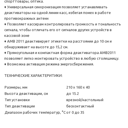
спорттовары, оптика.
♦ Универсальная синхронизация позволяет устанавливать
деактиваторы на одной линии касс, избегая помех в работе
противокражных антенн
♦ Позволяет кассирам контролировать громкость и тональность
сигнала, чтобы отличать его от сигналов других устройств в
кассовой зоне
♦ AMB 2011 деактивирует этикетки на расстоянии до 10 см и
обнаруживает на высоте до 15,2 см.
♦ Прямоугольная и компактная форма деактиватора AMB2011
позволяет легко монтировать устройство в любую столешницу.
♦ Возможна активация режима энергосбережения.
ТЕХНИЧЕСКИЕ ХАРАКТЕРИТИКИ:
Размеры, мм
210 х 160 x 40
Высота деактивации, см
до 15.2
Тип установки
врезной/настольный
Тип деактивации
бесконтактный
Диапазон рабочих температур, °C
от 0 до 35