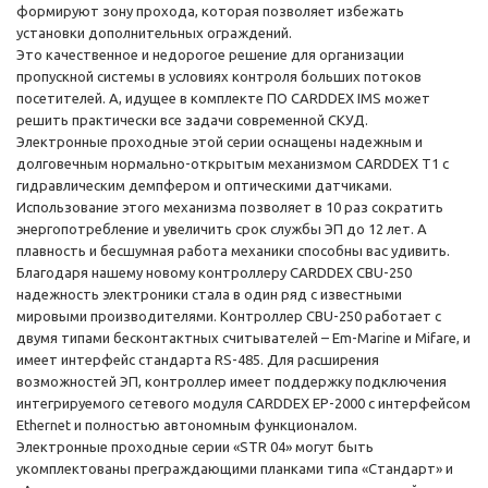
формируют зону прохода, которая позволяет избежать
установки дополнительных ограждений.
Это качественное и недорогое решение для организации
пропускной системы в условиях контроля больших потоков
посетителей. А, идущее в комплекте ПО CARDDEX IMS может
решить практически все задачи современной СКУД.
Электронные проходные этой серии оснащены надежным и
долговечным нормально-открытым механизмом CARDDEX Т1 c
гидравлическим демпфером и оптическими датчиками.
Использование этого механизма позволяет в 10 раз сократить
энергопотребление и увеличить срок службы ЭП до 12 лет. А
плавность и бесшумная работа механики способны вас удивить.
Благодаря нашему новому контроллеру CARDDEX CBU-250
надежность электроники стала в один ряд с известными
мировыми производителями. Контроллер CBU-250 работает с
двумя типами бесконтактных считывателей – Em-Marine и Mifare, и
имеет интерфейс стандарта RS-485. Для расширения
возможностей ЭП, контроллер имеет поддержку подключения
интегрируемого сетевого модуля CARDDEX EP-2000 c интерфейсом
Ethernet и полностью автономным функционалом.
Электронные проходные серии «STR 04» могут быть
укомплектованы преграждающими планками типа «Стандарт» и