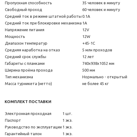
Пропускная способность
35 человек в минуту
Свободный проход
60 человек и минуту
Средний ток в режиме штатной работы
0.1А
Средний ток при блокировке механизма
1А
Напряжение питания
12V
Мощность
12W
Диапазон температур
+45-1C
Средняя наработка на отказ
5 млн проходов
Средний срок службы
12 лет
Габариты с планками
740х938х1052 мм
Ширина проёма прохода
500 мм
Тип механизма
Нормально - открытый
Масса турникета (нетто)
не более 45 кг
КОМПЛЕКТ ПОСТАВКИ
Электронная проходная
1 шт.
Паспорт
1 экз.
Руководство по эксплуатации
1 экз.
Гарантийный талон
1 экз.