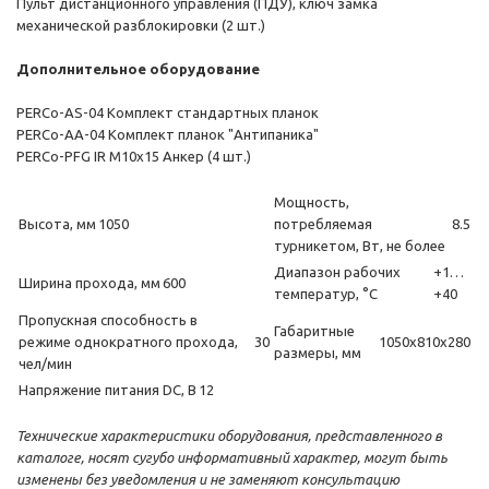
Пульт дистанционного управления (ПДУ), ключ замка
механической разблокировки (2 шт.)
Дополнительное оборудование
PERCo-AS-04 Комплект стандартных планок
PERCo-AA-04 Комплект планок "Антипаника"
PERCo-PFG IR M10х15 Анкер (4 шт.)
Мощность,
Высота, мм
1050
потребляемая
8.5
турникетом, Вт, не более
Диапазон рабочих
+1…
Ширина прохода, мм
600
температур, °С
+40
Пропускная способность в
Габаритные
режиме однократного прохода,
30
1050х810х280
размеры, мм
чел/мин
Напряжение питания DC, В
12
Технические характеристики оборудования, представленного в
каталоге, носят сугубо информативный характер, могут быть
изменены без уведомления и не заменяют консультацию