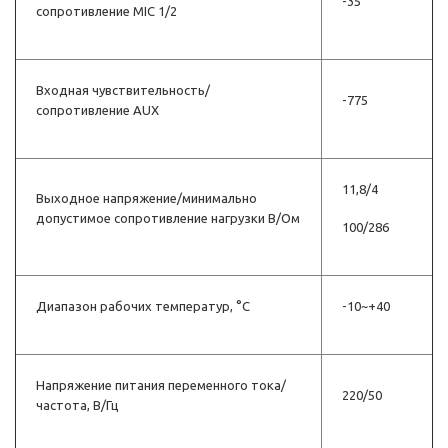
-35
сопротивление MIC 1/2
Входная чувствительность/
-775
сопротивление АUX
11,8/4
Выходное напряжение/минимально
допустимое сопротивление нагрузки В/Ом
100/286
Диапазон рабочих температур, °С
-10~+40
Напряжение питания пере­менного тока/
220/50
частота, В/Гц