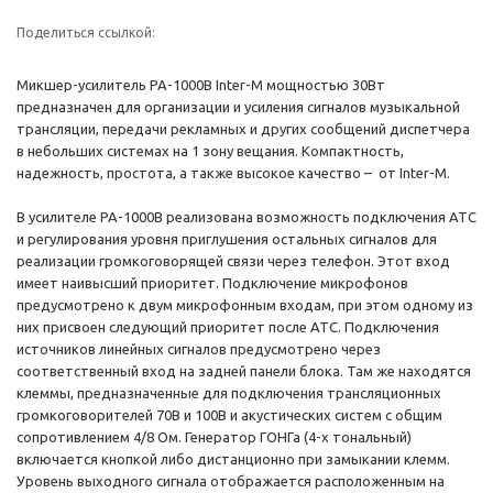
Поделиться ссылкой:
Микшер-усилитель PA-1000B Inter-M мощностью 30Вт
предназначен для организации и усиления сигналов музыкальной
трансляции, передачи рекламных и других сообщений диспетчера
в небольших системах на 1 зону вещания. Компактность,
надежность, простота, а также высокое качество – от Inter-M.
В усилителе PA-1000B реализована возможность подключения АТС
и регулирования уровня приглушения остальных сигналов для
реализации громкоговорящей связи через телефон. Этот вход
имеет наивысший приоритет. Подключение микрофонов
предусмотрено к двум микрофонным входам, при этом одному из
них присвоен следующий приоритет после АТС. Подключения
источников линейных сигналов предусмотрено через
соответственный вход на задней панели блока. Там же находятся
клеммы, предназначенные для подключения трансляционных
громкоговорителей 70В и 100В и акустических систем c общим
сопротивлением 4/8 Ом. Генератор ГОНГа (4-х тональный)
включается кнопкой либо дистанционно при замыкании клемм.
Уровень выходного сигнала отображается расположенным на