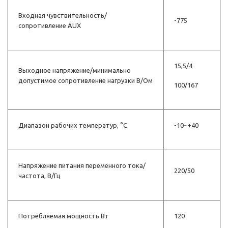
Входная чувствительность/
-775
сопротивление АUX
15,5/4
Выходное напряжение/минимально
допустимое сопротивление нагрузки В/Ом
100/167
Диапазон рабочих температур, °С
-10~+40
Напряжение питания пере­менного тока/
220/50
частота, В/Гц
Потребляемая мощность Вт
120