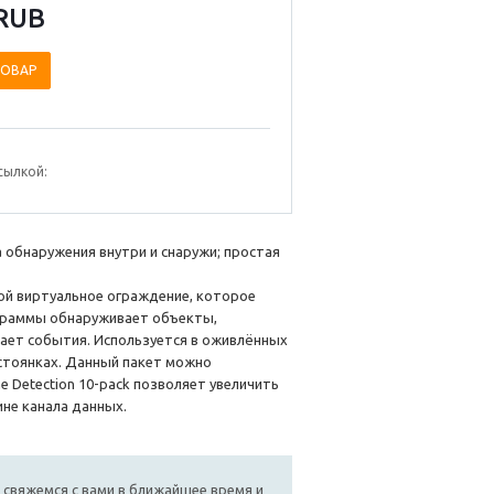
RUB
ТОВАР
сылкой:
а обнаружения внутри и снаружи; простая
бой виртуальное ограждение, которое
ограммы обнаруживает объекты,
ает события. Используется в оживлённых
 стоянках. Данный пакет можно
e Detection 10-pack позволяет увеличить
не канала данных.
 свяжемся с вами в ближайшее время и