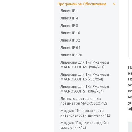
Программное Обеспечение
Линия IP 1
Линия IP 4
Линия IP 8
Линия IP 16
Линия IP 32
Линия IP 64
Линия IP 128
Лицензия для 1-й IP-камеры
MACROSCOP ML (х86/x64)
П
н
Лицензия для 1-й IP-камеры
П
MACROSCOP LS (х86/x64)
у
Лицензия для 1-й IP-камеры
п
MACROSCOP ST (х86/x64)
м
Детектор оставленных
ус
предметов MACROSCOP LS
э
Модуль "Тепловая карта
интенсивности движения" LS
Модуль "Подсчета людей в
скоплениях" LS