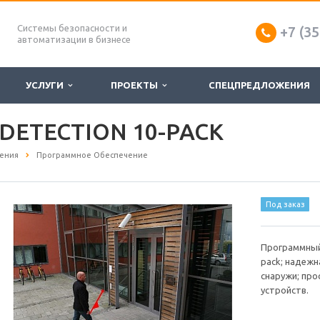
Системы безопасности и
+7 (35
автоматизации в бизнесе
УСЛУГИ
ПРОЕКТЫ
СПЕЦПРЕДЛОЖЕНИЯ
 DETECTION 10-PACK
ения
Программное Обеспечение
Под заказ
Программный 
pack; надежн
снаружи; про
устройств.