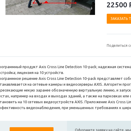
22500 
ЗАКАЗАТЬ 
Поделиться с
рограммный продукт Axis Cross Line Detection 10-pack; надежная систем
астройка; лицензия на 10 устройств.
рограммное решение Axis Cross Line Detection 10-pack представляет со
станавливается на сетевые камеры и видеосерверы AXIS. Алгоритм пр
ересекающие некую заранее обозначенную виртуальную линию, и запуск
естах, например на входах и выходах зданий, а также на парковках или
тановить на 10 сетевых видеоустройств AXIS. Приложение Axis Cross Lin
ффективность видеонаблюдения, при уменьшенных требованиях к шири
Оформите заявку на сайте, мы