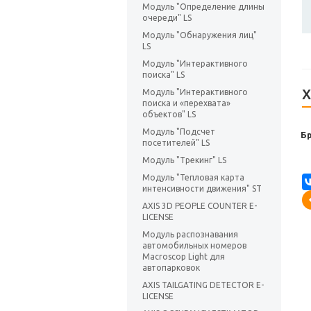
Модуль "Определение длины
очереди" LS
Модуль "Обнаружения лиц"
LS
Модуль "Интерактивного
поиска" LS
Х
Модуль "Интерактивного
поиска и «перехвата»
объектов" LS
Модуль "Подсчет
Б
посетителей" LS
Модуль "Трекинг" LS
Модуль "Тепловая карта
интенсивности движения" ST
AXIS 3D PEOPLE COUNTER E-
LICENSE
Модуль распознавания
автомобильных номеров
Macroscop Light для
автопарковок
AXIS TAILGATING DETECTOR E-
LICENSE