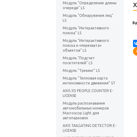
Модуль "Определение длины
Х
очереди" LS
Модуль "Обнаружения лиц"
LS
Б
Модуль "Интерактивного
поиска" LS
Модуль "Интерактивного
поиска и «перехвата»
объектов" LS
Модуль "Подсчет
посетителей" LS
Модуль "Трекинг" LS
Модуль "Тепловая карта
интенсивности движения" ST
AXIS 3D PEOPLE COUNTER E-
LICENSE
Модуль распознавания
автомобильных номеров
Macroscop Light для
автопарковок
AXIS TAILGATING DETECTOR E-
LICENSE