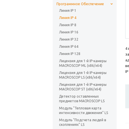
Программное Обеспечение
Линия IP 1
Линия IP 4
Линия IP 8
Линия IP 16
Линия IP 32
Линия IP 64
4 
Линия IP 128
з
а
Лицензия для 1-й IP-камеры
MACROSCOP ML (х86/x64)
в
IP
Лицензия для 1-й IP-камеры
MACROSCOP LS (х86/x64)
Лицензия для 1-й IP-камеры
MACROSCOP ST (х86/x64)
Детектор оставленных
предметов MACROSCOP LS
Модуль "Тепловая карта
интенсивности движения" LS
Модуль "Подсчета людей в
скоплениях" LS