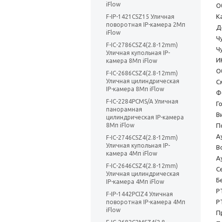
iFlow
О
К
F-IP-1421CSZ15 Уличная
поворотная IP-камера 2Мп
Д
iFlow
Ч
F-IC-2786CSZ4(2.8-12mm)
Ч
Уличная купольная IP-
И
камера 8Мп iFlow
О
F-IC-2686CSZ4(2.8-12mm)
Уличная цилиндрическая
С
IP-камера 8Мп iFlow
Ф
F-IC-2284PCMS/A Уличная
Г
панорамная
В
цилиндрическая IP-камера
8Мп iFlow
П
А
F-IC-2746CSZ4(2.8-12mm)
Уличная купольная IP-
В
камера 4Мп iFlow
А
F-IC-2646CSZ4(2.8-12mm)
С
Уличная цилиндрическая
Б
IP-камера 4Мп iFlow
P
F-IP-1442PCIZ4 Уличная
P
поворотная IP-камера 4Мп
iFlow
П