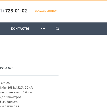
1)
723-01-02
ЗАКАЗАТЬ ЗВОНОК
...
КОНТАКТЫ
IPC-A46P
” CMOS
Мп (2688х1520), 20 к/с
ый объектив f=3.6 мм
а до 10 метров
й ИК фильтр
 H.265/H.264