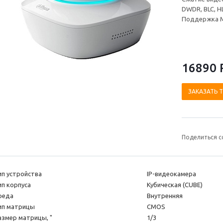
DWDR, BLC, H
Поддержка M
16890 
ЗАКАЗАТЬ 
Поделиться с
ип устройства
IP-видеокамера
ип корпуса
Кубическая (CUBE)
реда
Внутренняя
ип матрицы
CMOS
азмер матрицы, "
1/3