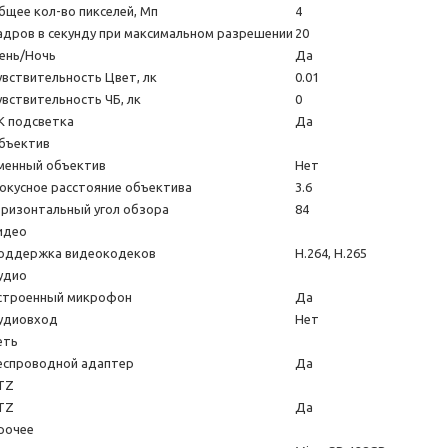
бщее кол-во пикселей, Мп
4
адров в секунду при максимальном разрешении
20
ень/Ночь
Да
увствительность Цвет, лк
0.01
увствительность ЧБ, лк
0
К подсветка
Да
бъектив
менный объектив
Нет
окусное расстояние объектива
3.6
оризонтальный угол обзора
84
идео
оддержка видеокодеков
H.264, H.265
удио
строенный микрофон
Да
удиовход
Нет
еть
еспроводной адаптер
Да
TZ
TZ
Да
рочее