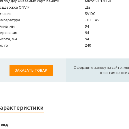
ип поддерживаемых карт памяти
MicroSD 128GB
оддержка ONVIF
Да
итание
5V DC
емпература
-10 ... 45
лина, мм
94
ирина, мм
94
ысота, мм
94
с, гр
240
Оформите заявку на сайте, мы
ЗАКАЗАТЬ ТОВАР
ответим на все
арактеристики
ренд