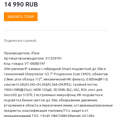
14 990 RUB
ЗАКАЗАТЬ ТОВАР
Поделиться ссылкой:
Производитель: iFlow
Артикул производителя: 311329191
Код товара: УТ-00083197
2Мп уличная IP-камера с гибридной Smart подсветкой до 30м и
технологией SharpSense 1/2.7" Progressive Scan CMOS; объектив
2.8мм; угол обзора 112°; механический ИК-фильтр; 0.005лк@F1.6;
сжатие H.265/H.265+/H.264/H.264+/MJPEG; тройной поток;
1920×1080@25к/с; WDR 120дБ, 3D DNR, BLC, HLC, ROI, слот для
microSD до 512Гб; 2 встроенных микрофона; ИК-подсветка и
подсветка белым светом до 30м; обнаружение движения,
вторжения в область и пересечения линии; оставленные/унесенные
предметы, классификация «человек/ТС»; защита от
перенапряжений TVS, 1 RJ45 10M/100M Ethernet; DC12В±