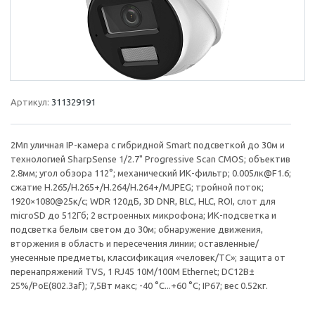
Артикул:
311329191
2Мп уличная IP-камера с гибридной Smart подсветкой до 30м и
технологией SharpSense 1/2.7" Progressive Scan CMOS; объектив
2.8мм; угол обзора 112°; механический ИК-фильтр; 0.005лк@F1.6;
сжатие H.265/H.265+/H.264/H.264+/MJPEG; тройной поток;
1920×1080@25к/с; WDR 120дБ, 3D DNR, BLC, HLC, ROI, слот для
microSD до 512Гб; 2 встроенных микрофона; ИК-подсветка и
подсветка белым светом до 30м; обнаружение движения,
вторжения в область и пересечения линии; оставленные/
унесенные предметы, классификация «человек/ТС»; защита от
перенапряжений TVS, 1 RJ45 10M/100M Ethernet; DC12В±
25%/PoE(802.3af); 7,5Вт макс; -40 °C...+60 °C; IP67; вес 0.52кг.