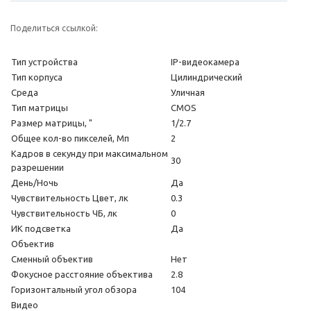
Поделиться ссылкой:
Тип устройства
IP-видеокамера
Тип корпуса
Цилиндрический
Среда
Уличная
Тип матрицы
CMOS
Размер матрицы, "
1/2.7
Общее кол-во пикселей, Мп
2
Кадров в секунду при максимальном
30
разрешении
День/Ночь
Да
Чувствительность Цвет, лк
0.3
Чувствительность ЧБ, лк
0
ИК подсветка
Да
Объектив
Сменный объектив
Нет
Фокусное расстояние объектива
2.8
Горизонтальный угол обзора
104
Видео