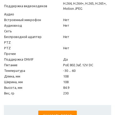
H.264, H.264+, H.265, H.265+,
Поддержка видеокодеков
Motion JPEG
Аудио
Встроенный микрофон
Нет
Аудиовход
Нет
Сеть
Беспроводной адаптер
Нет
PTZ
PTZ
Нет
Прочее
Поддержка ONVIF
Да
Питание
PoE 802.3af, 12V DC
Температура
-30 ... 60
Длина, мм
108
Ширина, мм
108
Высота, мм
84.9
Вес, гр
230