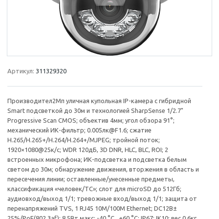
Артикул:
311329320
Производител2Мп уличная купольная IP-камера с гибридной
Smart подсветкой до 30м и технологией SharpSense 1/2.7"
Progressive Scan CMOS; объектив 4мм; угол обзора 91°;
механический ИК-фильтр; 0.005лк@F1.6; сжатие
H.265/H.265+/H.264/H.264+/MJPEG; тройной поток;
1920×1080@25к/с; WDR 120дБ, 3D DNR, HLC, BLC, ROI; 2
встроенных микрофона; ИК-подсветка и подсветка белым
светом до 30м; обнаружение движения, вторжения в область и
пересечения линии; оставленные/унесенные предметы,
классификация «человек/ТС»; слот для microSD до 512Гб;
аудиовход/выход 1/1; тревожные вход/выход 1/1; защита от
перенапряжений TVS, 1 RJ45 10M/100M Ethernet; DC12В±
25%/PoE(802.3af); 8.5Вт макс; -40 °C...+60 °C; IP67; IK10; вес 0.6кг.