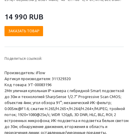
14 990 RUB
ЗАКАЗАТЬ ТОВАР
Поделиться ссылкой:
Производитель: iFlow
Артикул производителя: 311329320
Код товара: УТ-00083196
2Мп уличная купольная IP-камера с гибридной Smart подсветкой
до 30м и технологией SharpSense 1/2.7" Progressive Scan CMOS;
объектив 4мм; угол обзора 91°; механический ИК-фильтр;
0.005лк@F1.6; сжатие H.265/H.265+/H.264/H.264+/MJPEG; тройной
поток; 1920×1080@25к/с; WDR 120дБ, 3D DNR, HLC, BLC, ROI; 2
встроенных микрофона; ИК-подсветка и подсветка белым светом
до 30м; обнаружение движения, вторжения в область и
пересечения линии; оставленные/унесенные предметы,