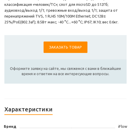
классификация «человек/ТС»; слот для microSD до 512Гб;
аудиовход/выход 1/1; тревожные вход/выход 1/1; защита от
перенапряжений TVS, 1 RJ45 10M/100M Ethernet; DC12В±
25%/PoE(802.3af); 8.5Вт макс; -40 °C...+60 °C; IP67; IK10; вес 0.6кг.
ЗАКАЗАТЬ ТОВАР
Оформите заявку на сайте, мы свяжемся с вами в ближайшее
время и ответим на все интересующие вопросы.
Характеристики
Бренд
iFlow