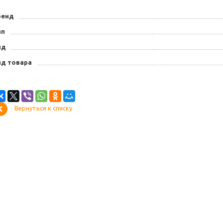
ренд
ип
ид
ид товара
Вернуться к списку