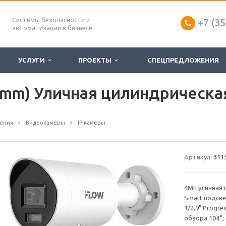
Системы безопасности и
+7 (35
автоматизации в бизнесе
УСЛУГИ
ПРОЕКТЫ
СПЕЦПРЕДЛОЖЕНИЯ
8mm) Уличная цилиндрическа
ения
Видеокамеры
IP-камеры
Артикул:
311
4Мп уличная 
Smart подсве
1/2.9" Progre
обзора 104°;