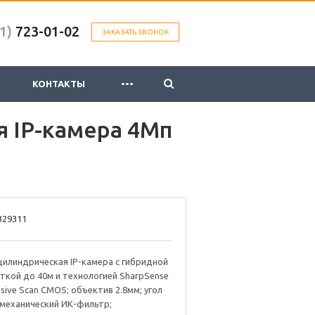
1)
723-01-02
ЗАКАЗАТЬ ЗВОНОК
...
КОНТАКТЫ
я IP-камера 4Мп
329311
цилиндрическая IP-камера с гибридной
ткой до 40м и технологией SharpSense
ssive Scan CMOS; объектив 2.8мм; угол
 механический ИК-фильтр;