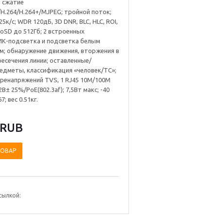
; сжатие
/H.264/H.264+/MJPEG; тройной поток;
5к/с; WDR 120дБ, 3D DNR, BLC, HLC, ROI,
roSD до 512Гб; 2 встроенных
ИК-подсветка и подсветка белым
м; обнаружение движения, вторжения в
ресечения линии; оставленные/
едметы, классификация «человек/ТС»;
ренапряжений TVS, 1 RJ45 10M/100M
2В± 25%/PoE(802.3af); 7,5Вт макс; -40
67; вес 0.51кг.
 RUB
ТОВАР
сылкой: