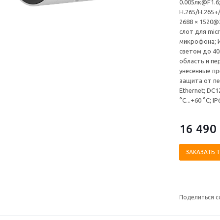
0.005лк@F1.6
H.265/H.265+
2688 × 1520@2
слот для mic
микрофона; 
светом до 40
область и пе
унесенные пр
защита от пе
Ethernet; DC1
°C...+60 °C; IP
16 490
ЗАКАЗАТЬ 
Поделиться с