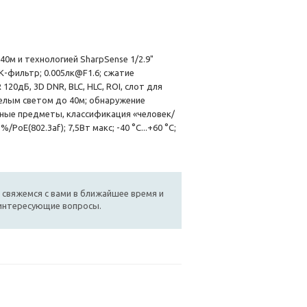
40м и технологией SharpSense 1/2.9"
ИК-фильтр; 0.005лк@F1.6; сжатие
120дБ, 3D DNR, BLC, HLC, ROI, слот для
белым светом до 40м; обнаружение
нные предметы, классификация «человек/
oE(802.3af); 7,5Вт макс; -40 °C...+60 °C;
 свяжемся с вами в ближайшее время и
 интересующие вопросы.