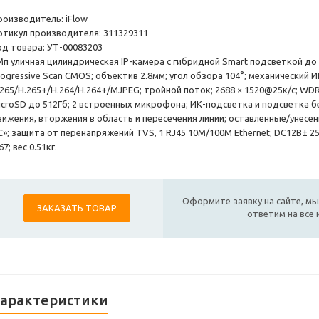
роизводитель: iFlow
ртикул производителя: 311329311
од товара: УТ-00083203
Мп уличная цилиндрическая IP-камера с гибридной Smart подсветкой до 
rogressive Scan CMOS; объектив 2.8мм; угол обзора 104°; механический 
265/H.265+/H.264/H.264+/MJPEG; тройной поток; 2688 × 1520@25к/с; WDR 
icroSD до 512Гб; 2 встроенных микрофона; ИК-подсветка и подсветка 
вижения, вторжения в область и пересечения линии; оставленные/унесе
»; защита от перенапряжений TVS, 1 RJ45 10M/100M Ethernet; DC12В± 25%/P
67; вес 0.51кг.
Оформите заявку на сайте, мы
ЗАКАЗАТЬ ТОВАР
ответим на все
арактеристики