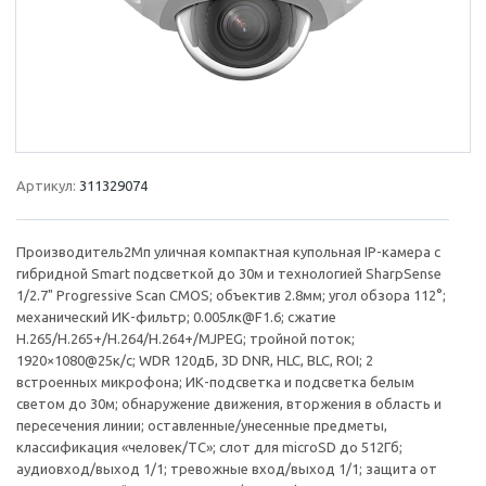
Артикул:
311329074
Производитель2Мп уличная компактная купольная IP-камера с
гибридной Smart подсветкой до 30м и технологией SharpSense
1/2.7" Progressive Scan CMOS; объектив 2.8мм; угол обзора 112°;
механический ИК-фильтр; 0.005лк@F1.6; сжатие
H.265/H.265+/H.264/H.264+/MJPEG; тройной поток;
1920×1080@25к/с; WDR 120дБ, 3D DNR, HLC, BLC, ROI; 2
встроенных микрофона; ИК-подсветка и подсветка белым
светом до 30м; обнаружение движения, вторжения в область и
пересечения линии; оставленные/унесенные предметы,
классификация «человек/ТС»; слот для microSD до 512Гб;
аудиовход/выход 1/1; тревожные вход/выход 1/1; защита от