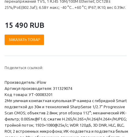
перенапряжений TVS, 1 RJ45 10M/100M Ethernet; DC12В±
25%/PoE(802.3af); 6.5Вт макс; -40 °C...+60 °C; IP67; IK10; вес 0.39кг.
15 490 RUB
ЗАКАЗАТЬ ТОВАР
Поделиться ссылкой:
Производитель: iFlow
Артикул производителя: 311329074
Код товара: УТ-00083201
2Мп уличная компактная купольная IP-камера с гибридной Smart
подсветкой до 30м и технологией SharpSense 1/2.7" Progressive
Scan CMOS; объектив 2.8мм; угол обзора 112°; механический ИК-
фильтр; 0.005лк@F1.6; сжатие H.265/H.265+/H.264/H.264+/MJPEG;
тройной поток; 1920×1080@25к/с; WDR 120дБ, 3D DNR, HLC, BLC,
ROI; 2 встроенных микрофона; ИК-подсветка и подсветка белым