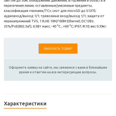
светом до 30м; обнаружение движения, вторжения в область и
пересечения линии; оставленные/унесенные предметы,
классификация «человек/ТС»; слот для microSD до 512Гб;
аудиовход/выход 1/1; тревожные вход/выход 1/1; защита от
перенапряжений TVS, 1 RJ45 10M/100M Ethernet; DC12В±
25%/PoE(802.3af); 6.5Вт макс; -40 °C...+60 °C; IP67; IK10; вес 0.39кг.
ЗАКАЗАТЬ ТОВАР
Оформите заявку на сайте, мы свяжемся с вами в ближайшее
время и ответим на все интересующие вопросы.
Характеристики