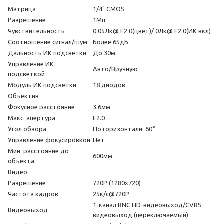
Матрица
1/4" CMOS
Разрешение
1Мп
Чувствительность
0.05Лк@ F2.0(цвет)/ 0Лк@ F2.0(ИК вкл)
Соотношение сигнал/шум
Более 65дБ
Дальность ИК подсветки
До 30м
Управление ИК
Авто/Вручную
подсветкой
Модуль ИК подсветки
18 диодов
Объектив
Фокусное расстояние
3.6мм
Макс. апертура
F2.0
Угол обзора
По горизонтали: 60°
Управление фокусировкой
Нет
Мин. расстояние до
600мм
объекта
Видео
Разрешение
720P (1280x720)
Частота кадров
25к/с@720P
1-канал BNC HD-видеовыход/CVBS
Видеовыход
видеовыход (переключаемый)