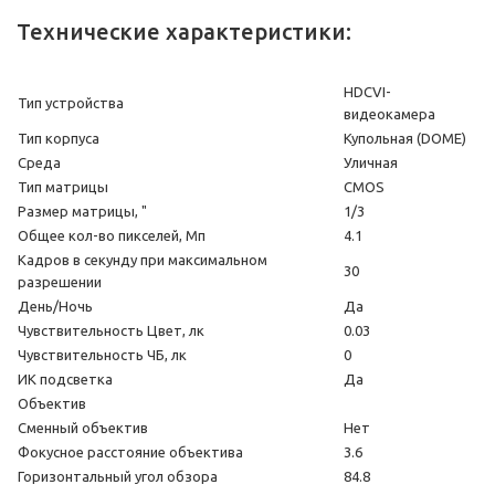
Технические характеристики:
HDCVI-
Тип устройства
видеокамера
Тип корпуса
Купольная (DOME)
Среда
Уличная
Тип матрицы
CMOS
Размер матрицы, "
1/3
Общее кол-во пикселей, Мп
4.1
Кадров в секунду при максимальном
30
разрешении
День/Ночь
Да
Чувствительность Цвет, лк
0.03
Чувствительность ЧБ, лк
0
ИК подсветка
Да
Объектив
Сменный объектив
Нет
Фокусное расстояние объектива
3.6
Горизонтальный угол обзора
84.8